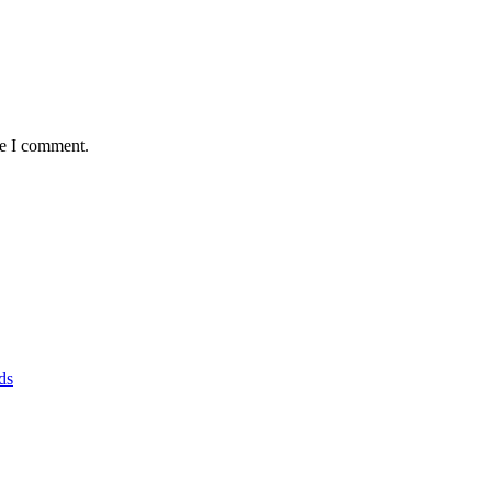
me I comment.
ds